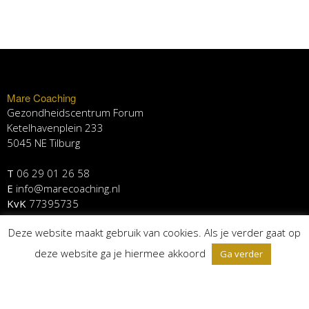
Mare Coaching
Gezondheidscentrum Forum
Ketelhavenplein 233
5045 NE Tilburg
T
06 29 01 26 58
E
info@marecoaching.nl
KvK
77395735
Deze website maakt gebruik van cookies. Als je verder gaat op
deze website ga je hiermee akkoord
Ga verder
Agenda
Ademtraject
Coachtraject
Human Design